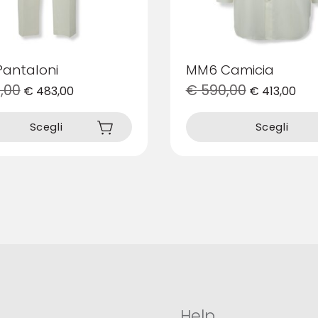
antaloni
MM6 Camicia
,00
€
590,00
€
483,00
€
413,00
Questo
prodotto
Scegli
Scegli
ha
più
varianti.
Le
opzioni
possono
essere
scelte
nella
pagina
del
prodotto
Help