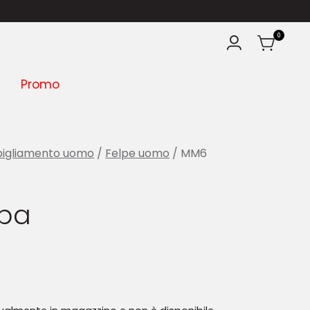
0
Promo
igliamento uomo
/
Felpe uomo
/ MM6
lpa