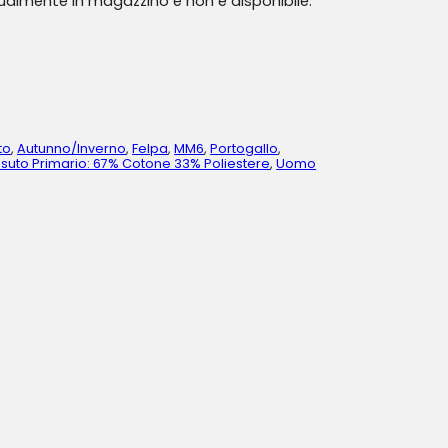
tualmente in magazzino e non è disponibile.
to
,
Autunno/Inverno
,
Felpa
,
MM6
,
Portogallo
,
suto Primario: 67% Cotone 33% Poliestere
,
Uomo