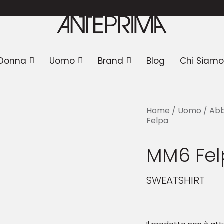
 Felpa
Donna
Uomo
Brand
Blog
Chi Siamo
Home
/
Uomo
/
Abb
Felpa
MM6 Fe
SWEATSHIRT