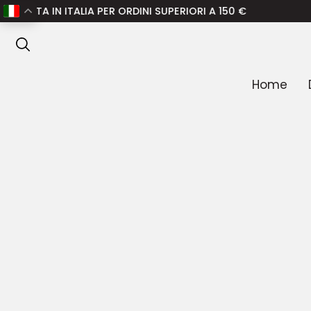
Home
/
Uomo
/
Abbigliamento uomo
/
Felpe uomo
/ MM6
 ITALIA PER ORDINI SUPERIORI A 150 €
ANTEPRIMA
Home