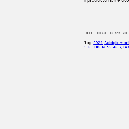
Il prodotto non è at
COD:
SH0GU0019-S25606
Tag:
2024
,
Abbigliamen
SH0GU0019-S25606
,
Tes