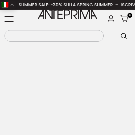
SUMMER SALE
: -30% SULLA SPRING SUMMER – ISCRIVITI 
Home
/
Uomo
/
Abbigliamento uomo
/
Felpe
ANTEPRIMA
0
uomo
/ MM6 Felpa