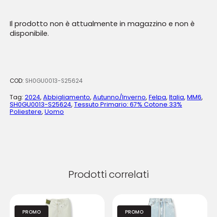
Il prodotto non è attualmente in magazzino e non è
disponibile.
COD:
SH0GU0013-S25624
Tag:
2024
,
Abbigliamento
,
Autunno/Inverno
,
Felpa
,
Italia
,
MM6
,
SH0GU0013-S25624
,
Tessuto Primario: 67% Cotone 33%
Poliestere
,
Uomo
Prodotti correlati
PROMO
PROMO