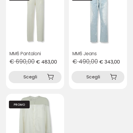
MM6 Pantaloni
MM6 Jeans
€
690,00
€
490,00
€
483,00
€
343,00
Questo
Questo
prodotto
prodotto
Scegli
Scegli
ha
ha
più
più
varianti.
varianti.
Le
Le
opzioni
opzioni
PROMO
possono
possono
essere
essere
scelte
scelte
nella
nella