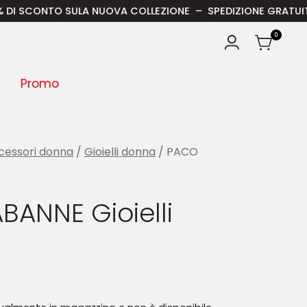
SCONTO SULA NUOVA COLLEZIONE – SPEDIZIONE GRATUITA IN ITA
0
Promo
cessori donna
/
Gioielli donna
/ PACO
BANNE Gioielli