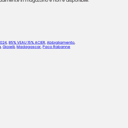
tualmente in magazzino e non è disponibile.
2024
,
85% VEAU 15% ACIER
,
Abbigliamento
,
a
,
Gioielli
,
Madagascar
,
Paco Rabanne