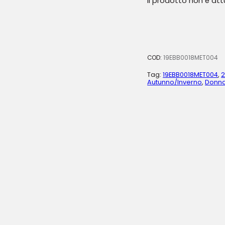
Il prodotto non è at
COD:
19EBB0018MET004
Tag:
19EBB0018MET004
,
Autunno/Inverno
,
Donn