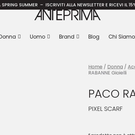
RABANNE Gioielli
NG SUMMER – ISCRIVITI ALLA NEWSLETTER E RICEVI IL 15% DI 
Donna
Uomo
Brand
Blog
Chi Siamo
Home
/
Donna
/
Ac
RABANNE Gioielli
PACO RA
PIXEL SCARF