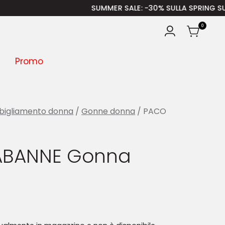
SUMMER SALE
: -30% SULLA SPRING SUMMER 
0
Promo
bigliamento donna
/
Gonne donna
/ PACO
ABANNE Gonna