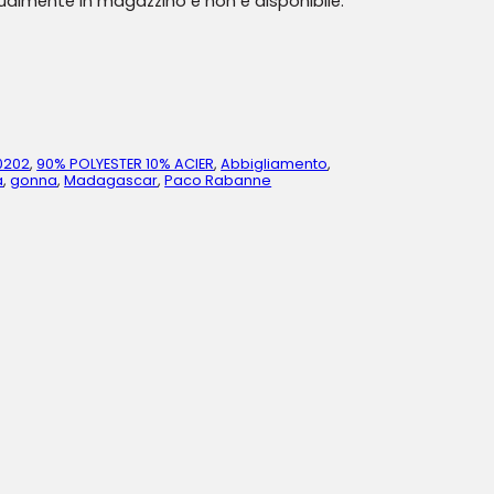
tualmente in magazzino e non è disponibile.
0202
,
90% POLYESTER 10% ACIER
,
Abbigliamento
,
a
,
gonna
,
Madagascar
,
Paco Rabanne