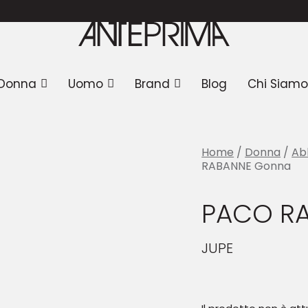
PACO RABANNE Gonna
Donna
Uomo
Brand
Blog
Chi Siamo
Home
/
Donna
/
Ab
RABANNE Gonna
PACO R
JUPE