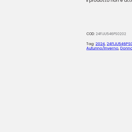
Il prodotto non è at
COD:
24FIJU546PS0202
Tag:
2024
,
24FIJU546PS
Autunno/Inverno
,
Donn