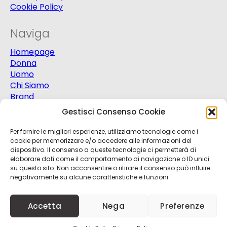
Cookie Policy
Naviga
Homepage
Donna
Uomo
Chi Siamo
Brand
Extra
Gestisci Consenso Cookie
Promo
Contatti
Per fornire le migliori esperienze, utilizziamo tecnologie come i
cookie per memorizzare e/o accedere alle informazioni del
dispositivo. Il consenso a queste tecnologie ci permetterà di
elaborare dati come il comportamento di navigazione o ID unici
su questo sito. Non acconsentire o ritirare il consenso può influire
negativamente su alcune caratteristiche e funzioni.
© 2025
Progetto Moda S.r.l.
P.Iva 03151820721 -
Accetta
Nega
Preferenze
Credits
Kobalt
+
nBit