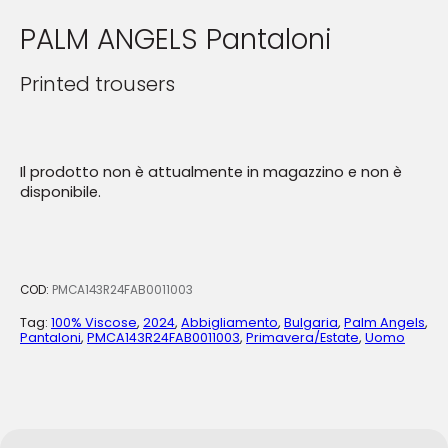
PALM ANGELS Pantaloni
Printed trousers
Il prodotto non è attualmente in magazzino e non è
disponibile.
COD:
PMCA143R24FAB0011003
Tag:
100% Viscose
,
2024
,
Abbigliamento
,
Bulgaria
,
Palm Angels
,
Pantaloni
,
PMCA143R24FAB0011003
,
Primavera/Estate
,
Uomo