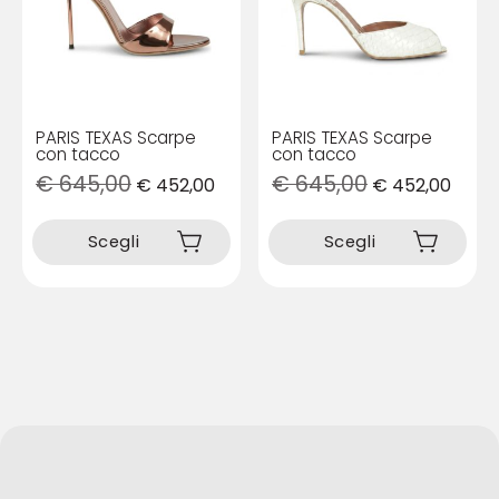
nella
nella
pagina
pagina
del
del
prodotto
prodotto
PARIS TEXAS Scarpe
PARIS TEXAS Scarpe
con tacco
con tacco
€
645,00
€
645,00
€
452,00
€
452,00
Questo
Questo
prodotto
prodotto
Scegli
Scegli
ha
ha
più
più
varianti.
varianti.
Le
Le
opzioni
opzioni
possono
possono
essere
essere
scelte
scelte
nella
nella
pagina
pagina
del
del