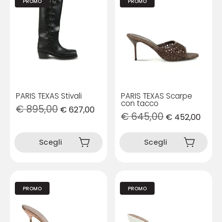
PROMO
PROMO
PARIS TEXAS Stivali
PARIS TEXAS Scarpe
con tacco
€
895,00
€
627,00
€
645,00
€
452,00
Questo
Questo
prodotto
prodotto
Scegli
Scegli
ha
ha
più
più
varianti.
varianti.
Le
Le
opzioni
opzioni
PROMO
PROMO
possono
possono
essere
essere
scelte
scelte