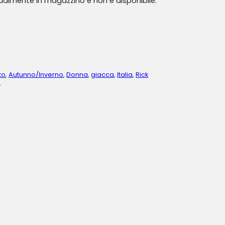
tualmente in magazzino e non è disponibile.
to
,
Autunno/Inverno
,
Donna
,
giacca
,
Italia
,
Rick
M