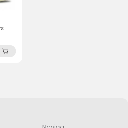
rs
Naviga