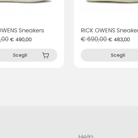
OWENS Sneakers
RICK OWENS Sneake
,00
€
690,00
€
490,00
€
483,00
Questo
prodotto
Scegli
Scegli
ha
più
varianti.
Le
opzioni
possono
essere
scelte
nella
pagina
del
prodotto
Help