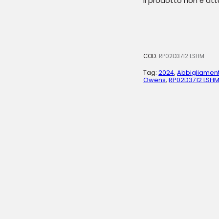
Il prodotto non è at
COD:
RP02D3712 LSHM
Tag:
2024
,
Abbigliamen
Owens
,
RP02D3712 LSH