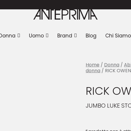
 RICK OWENS Giacca
Donna
Uomo
Brand
Blog
Chi Siamo
Home
/
Donna
/
Ab
donna
/ RICK OWEN
RICK OW
JUMBO LUKE ST