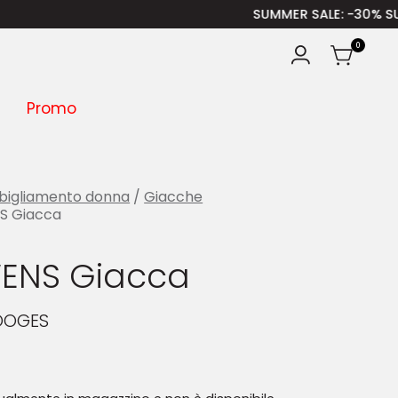
SUMMER SALE
: -30% SULLA SPRI
0
Promo
bigliamento donna
/
Giacche
S Giacca
ENS Giacca
OOGES