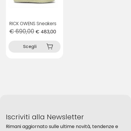
del
del
prodotto
prodotto
RICK OWENS Sneakers
€
690,00
€
483,00
Questo
prodotto
Scegli
ha
più
varianti.
Le
opzioni
possono
essere
scelte
nella
pagina
del
Iscriviti alla Newsletter
prodotto
Rimani aggiornato sulle ultime novità, tendenze e