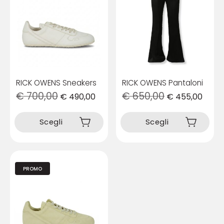
RICK OWENS Sneakers
RICK OWENS Pantaloni
€
700,00
€
650,00
€
490,00
€
455,00
Questo
Questo
prodotto
prodotto
Scegli
Scegli
ha
ha
più
più
varianti.
varianti.
Le
Le
opzioni
opzioni
PROMO
possono
possono
essere
essere
scelte
scelte
nella
nella
pagina
pagina