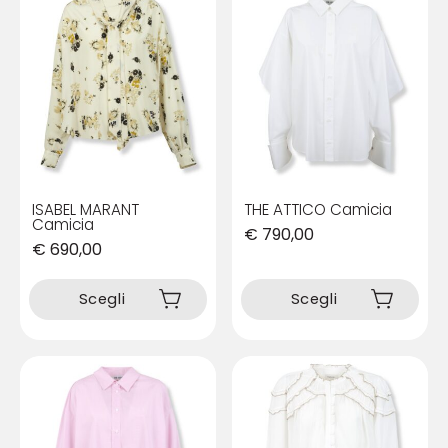
ISABEL MARANT
THE ATTICO Camicia
Camicia
€
790,00
€
690,00
Questo
Questo
prodotto
prodotto
Scegli
Scegli
ha
ha
più
più
varianti.
varianti.
Le
Le
opzioni
opzioni
possono
possono
essere
essere
scelte