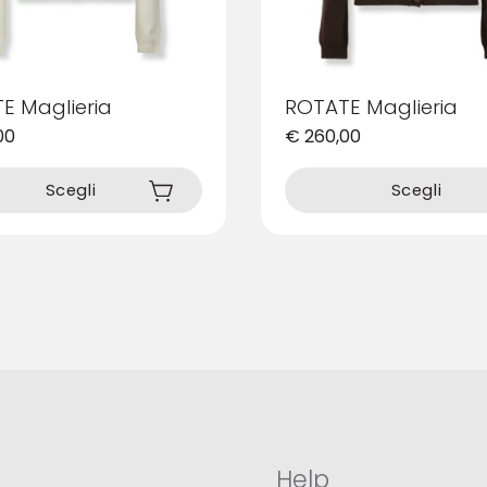
E Maglieria
ROTATE Maglieria
00
€
260,00
Questo
prodotto
Scegli
Scegli
ha
più
varianti.
Le
opzioni
possono
essere
scelte
nella
pagina
del
prodotto
Help