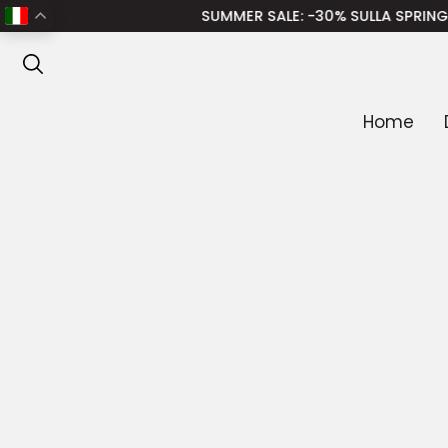
Home
/
Donna
/
Abbigliamento donna
/
Costumi da Bag
SUMMER SALE
: -30% SULLA SPRING SUMMER – 
ANTEPRIMA
Home