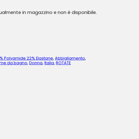
tualmente in magazzino e non è disponibile.
% Polyamide 22% Elastane
,
Abbigliamento
,
ume da bagno
,
Donna
,
Italia
,
ROTATE