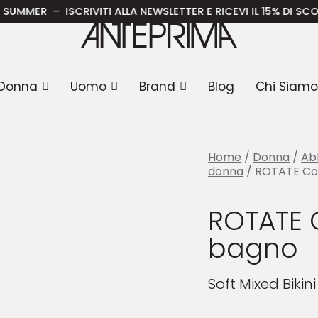
no donna
/ ROTATE Costume da bagno
ISCRIVITI ALLA NEWSLETTER E RICEVI IL 15% DI SCONTO SULA 
Donna
Uomo
Brand
Blog
Chi Siamo
Home
/
Donna
/
Ab
donna
/ ROTATE Co
ROTATE 
bagno
Soft Mixed Bikini