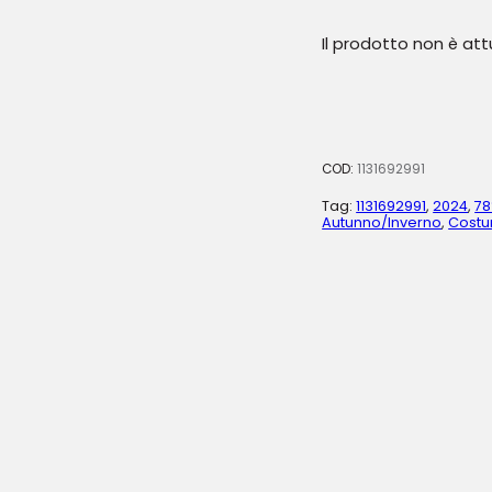
Il prodotto non è at
COD:
1131692991
Tag:
1131692991
,
2024
,
78
Autunno/Inverno
,
Cost