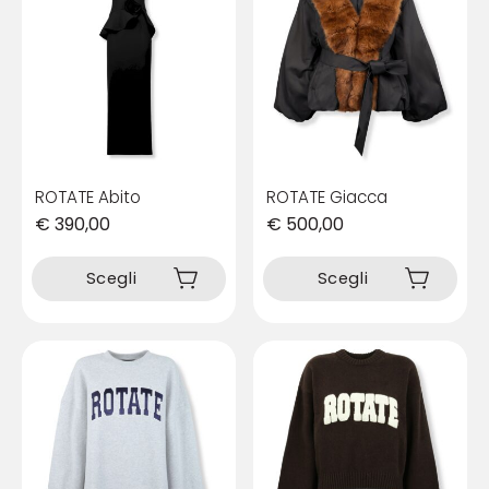
ROTATE Abito
ROTATE Giacca
€
390,00
€
500,00
Questo
Questo
prodotto
prodotto
Scegli
Scegli
ha
ha
più
più
varianti.
varianti.
Le
Le
opzioni
opzioni
possono
possono
essere
essere
scelte
scelte
nella
nella