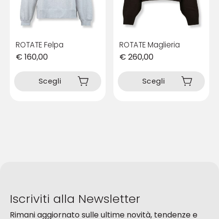
pagina
pagina
del
del
prodotto
prodotto
ROTATE Felpa
ROTATE Maglieria
€
160,00
€
260,00
Questo
Questo
prodotto
prodotto
Scegli
Scegli
ha
ha
più
più
varianti.
varianti.
Le
Le
opzioni
opzioni
possono
possono
essere
essere
scelte
scelte
nella
nella
pagina
pagina
del
del
Iscriviti alla Newsletter
prodotto
prodotto
Rimani aggiornato sulle ultime novità, tendenze e