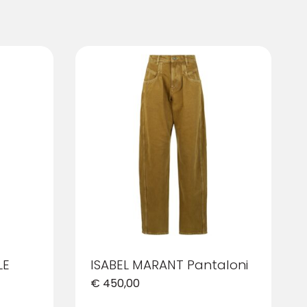
LE
ISABEL MARANT Pantaloni
€
450,00
Questo