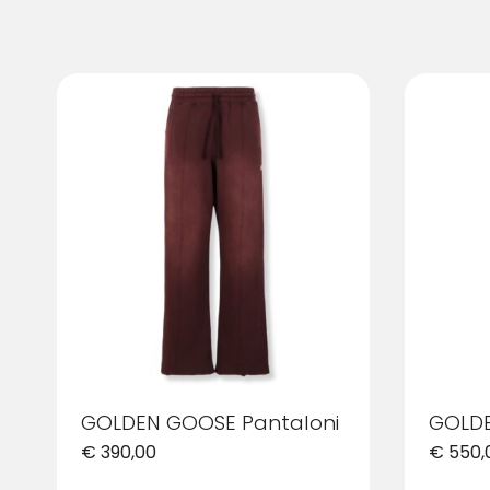
GOLDEN GOOSE Pantaloni
GOLDE
€
390,00
€
550,
Questo
Questo