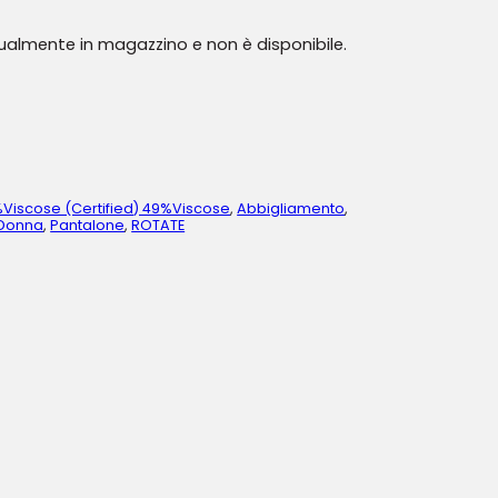
tualmente in magazzino e non è disponibile.
%Viscose (Certified) 49%Viscose
,
Abbigliamento
,
Donna
,
Pantalone
,
ROTATE