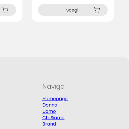
prodotto
ha
Scegli
più
varianti.
Le
opzioni
possono
essere
scelte
nella
pagina
del
prodotto
Naviga
Homepage
Donna
Uomo
Chi Siamo
Brand