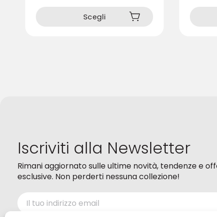
prodotto
prodotto
ha
ha
Scegli
più
più
varianti.
varianti.
Le
Le
opzioni
opzioni
possono
possono
essere
essere
scelte
scelte
nella
nella
pagina
pagina
del
del
prodotto
prodotto
Iscriviti alla Newsletter
Rimani aggiornato sulle ultime novità, tendenze e of
esclusive. Non perderti nessuna collezione!