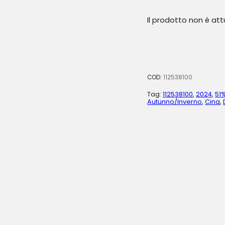
Il prodotto non è at
COD:
112538100
Tag:
112538100
,
2024
,
51
Autunno/Inverno
,
Cina
,