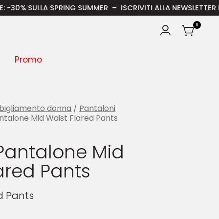
 SULLA SPRING SUMMER – ISCRIVITI ALLA NEWSLETTER E RICEVI
0
Promo
bigliamento donna
/
Pantaloni
talone Mid Waist Flared Pants
Pantalone Mid
ared Pants
d Pants