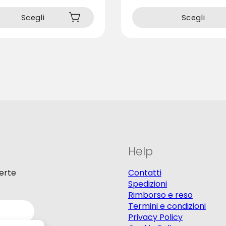
Questo
prodotto
Scegli
Scegli
ha
più
varianti.
Le
opzioni
possono
essere
scelte
nella
pagina
del
prodotto
Help
ferte
Contatti
Spedizioni
Rimborso e reso
Termini e condizioni
Privacy Policy