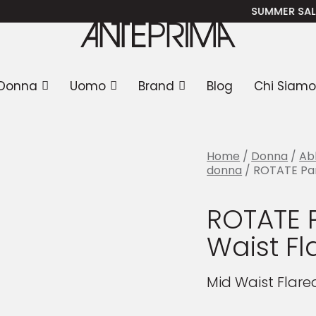
/ ROTATE Pantalone Mid Waist Flared Pants
SUMMER SALE
: -30%
Donna
Uomo
Brand
Blog
Chi Siamo
Home
/
Donna
/
Ab
donna
/ ROTATE Pan
ROTATE 
Waist Fl
Mid Waist Flare