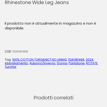
Rhinestone Wide Leg Jeans
Il prodotto non è attualmente in magazzino e non è
disponibile.
COD:
1126381468
Tag:
100% COTTON (ORGANIC) NO LINING
,
1126381468
,
2024
,
Abbigliamento
,
Autunno/Inverno
,
Donna
,
Pantalone
,
ROTATE
,
Turchia
Prodotti correlati