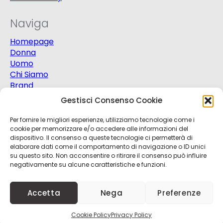
Naviga
Homepage
Donna
Uomo
Chi Siamo
Brand
Extra
Gestisci Consenso Cookie
Promo
Contatti
Per fornire le migliori esperienze, utilizziamo tecnologie come i
cookie per memorizzare e/o accedere alle informazioni del
dispositivo. Il consenso a queste tecnologie ci permetterà di
elaborare dati come il comportamento di navigazione o ID unici
su questo sito. Non acconsentire o ritirare il consenso può influire
negativamente su alcune caratteristiche e funzioni.
© 2025
Progetto Moda S.r.l.
P.Iva 03151820721 -
Accetta
Nega
Preferenze
Credits
Kobalt
+
nBit
Cookie Policy
Privacy Policy