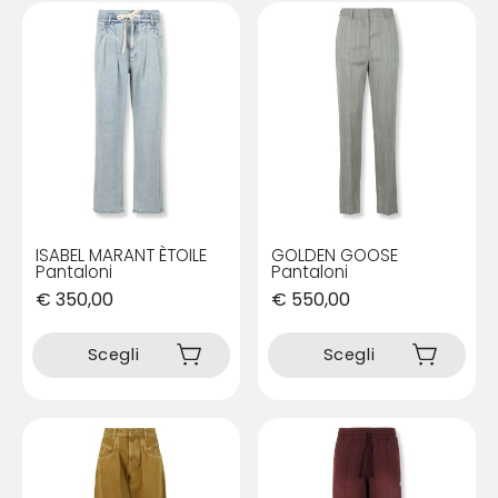
ISABEL MARANT ÈTOILE
GOLDEN GOOSE
Pantaloni
Pantaloni
€
350,00
€
550,00
Questo
Questo
prodotto
prodotto
Scegli
Scegli
ha
ha
più
più
varianti.
varianti.
Le
Le
opzioni
opzioni
possono
possono