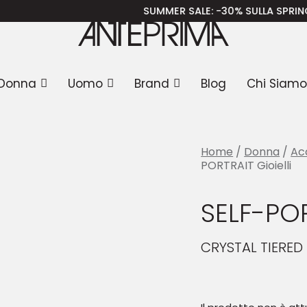
ORTRAIT Gioielli
SUMMER SALE
: -30% SULLA SPRING SUMMER 
Donna
Uomo
Brand
Blog
Chi Siamo
Home
/
Donna
/
Ac
PORTRAIT Gioielli
SELF-POR
CRYSTAL TIERED