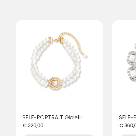
SELF-PORTRAIT Gioielli
SELF-P
€
320,00
€
360,
Questo
Questo