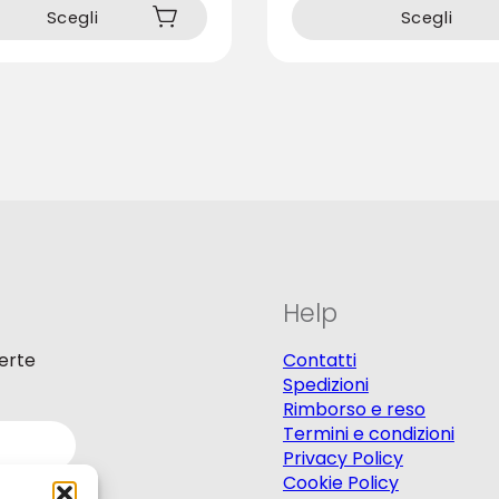
prodotto
Scegli
Scegli
ha
più
varianti.
Le
opzioni
possono
essere
scelte
nella
pagina
del
prodotto
Help
ferte
Contatti
Spedizioni
Rimborso e reso
Termini e condizioni
Privacy Policy
Cookie Policy