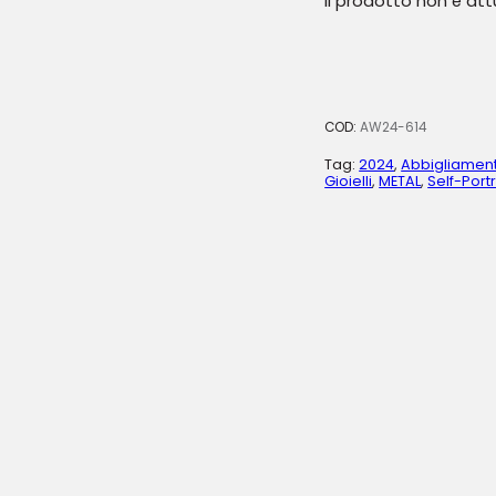
Il prodotto non è at
COD:
AW24-614
Tag:
2024
,
Abbigliamen
Gioielli
,
METAL
,
Self-Portr