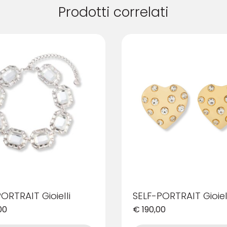
Prodotti correlati
ORTRAIT Gioielli
SELF-PORTRAIT Gioiell
00
€
190,00
Questo