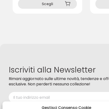
prodotto
prodotto
Scegli
ha
ha
più
più
varianti.
varianti.
Le
Le
opzioni
opzioni
possono
possono
essere
essere
scelte
scelte
nella
nella
pagina
pagina
del
del
prodotto
prodotto
Iscriviti alla Newsletter
Rimani aggiornato sulle ultime novità, tendenze e of
esclusive. Non perderti nessuna collezione!
Ho letto ed accetto i termini della
Privacy policy
Gestisci Consenso Cookie