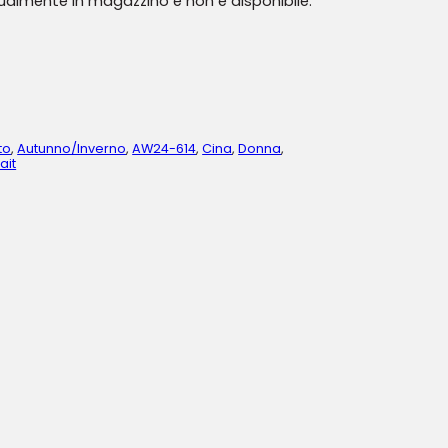
tualmente in magazzino e non è disponibile.
to
,
Autunno/Inverno
,
AW24-614
,
Cina
,
Donna
,
ait