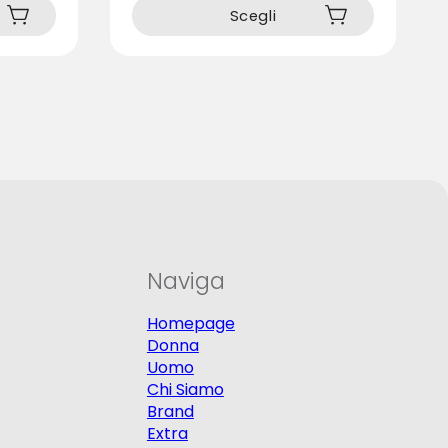
prodotto
Scegli
ha
più
varianti.
Le
opzioni
possono
essere
scelte
nella
pagina
del
prodotto
Naviga
Homepage
Donna
Uomo
Chi Siamo
Brand
Extra