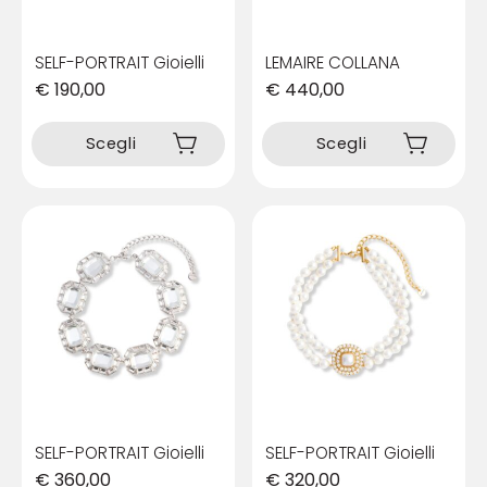
SELF-PORTRAIT Gioielli
LEMAIRE COLLANA
€
190,00
€
440,00
Questo
Questo
prodotto
prodotto
Scegli
Scegli
ha
ha
più
più
varianti.
varianti.
Le
Le
opzioni
opzioni
possono
possono
essere
essere
scelte
scelte
nella
nella
pagina
pagina
del
del
prodotto
prodotto
SELF-PORTRAIT Gioielli
SELF-PORTRAIT Gioielli
€
360,00
€
320,00