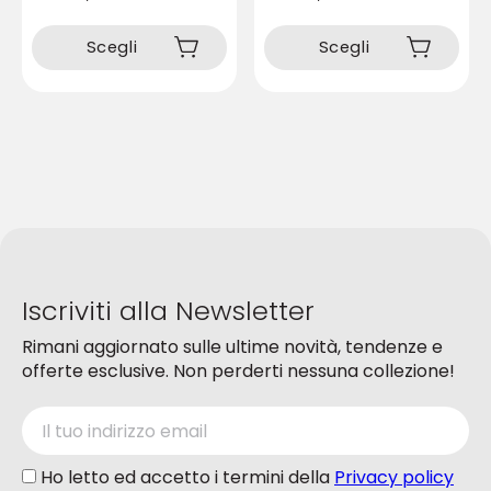
Questo
Questo
prodotto
prodotto
Scegli
Scegli
ha
ha
più
più
varianti.
varianti.
Le
Le
opzioni
opzioni
possono
possono
essere
essere
scelte
scelte
nella
nella
pagina
pagina
del
del
Iscriviti alla Newsletter
prodotto
prodotto
Rimani aggiornato sulle ultime novità, tendenze e
offerte esclusive. Non perderti nessuna collezione!
Ho letto ed accetto i termini della
Privacy policy