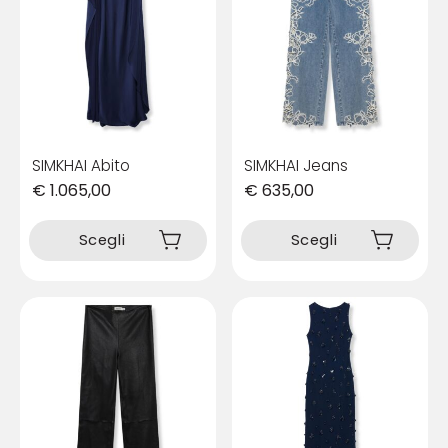
SIMKHAI Abito
SIMKHAI Jeans
€
1.065,00
€
635,00
Questo
Questo
prodotto
prodotto
Scegli
Scegli
ha
ha
più
più
varianti.
varianti.
Le
Le
opzioni
opzioni
possono
possono
essere
essere
scelte
scelte
nella
nella
pagina
pagina