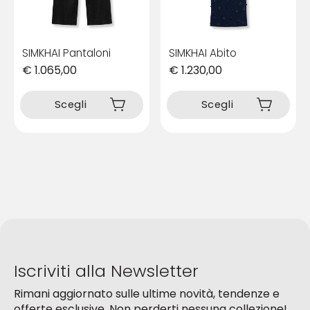
del
del
prodotto
prodotto
SIMKHAI Pantaloni
SIMKHAI Abito
€
1.065,00
€
1.230,00
Questo
Questo
prodotto
prodotto
Scegli
Scegli
ha
ha
più
più
varianti.
varianti.
Le
Le
opzioni
opzioni
possono
possono
essere
essere
scelte
scelte
nella
nella
pagina
pagina
del
del
Iscriviti alla Newsletter
prodotto
prodotto
Rimani aggiornato sulle ultime novità, tendenze e
offerte esclusive. Non perderti nessuna collezione!