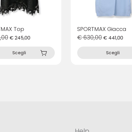
TMAX Top
SPORTMAX Giacca
,00
€
630,00
€
245,00
€
441,00
Questo
prodotto
Scegli
Scegli
ha
più
varianti.
Le
opzioni
possono
essere
scelte
nella
pagina
del
prodotto
Help