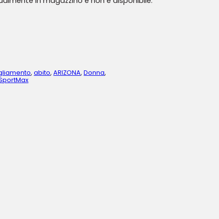
tualmente in magazzino e non è disponibile.
gliamento
,
abito
,
ARIZONA
,
Donna
,
SportMax