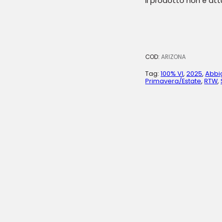
Il prodotto non è at
COD:
ARIZONA
Tag:
100% VI
,
2025
,
Abbi
Primavera/Estate
,
RTW
,