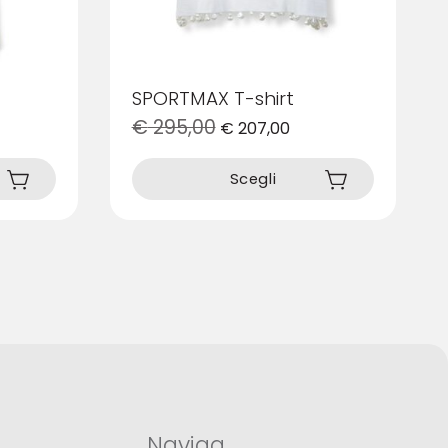
SPORTMAX T-shirt
€
295,00
€
207,00
Questo
prodotto
Scegli
ha
più
varianti.
Le
opzioni
possono
essere
scelte
nella
pagina
del
prodotto
Naviga