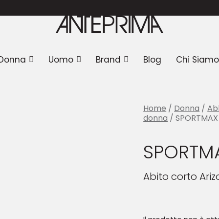
ORTMAX Abito
Donna
Uomo
Brand
Blog
Chi Siamo
Home
/
Donna
/
Ab
donna
/ SPORTMAX 
SPORTMA
Abito corto Ari