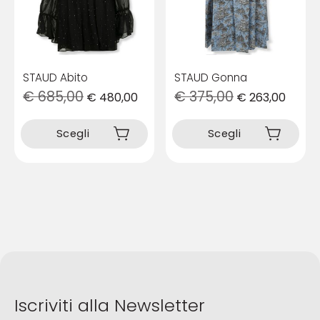
nella
nella
pagina
pagina
del
del
prodotto
prodotto
STAUD Abito
STAUD Gonna
€
685,00
€
375,00
€
480,00
€
263,00
Questo
Questo
prodotto
prodotto
Scegli
Scegli
ha
ha
più
più
varianti.
varianti.
Le
Le
opzioni
opzioni
possono
possono
essere
essere
scelte
scelte
nella
nella
pagina
pagina
del
del
Iscriviti alla Newsletter
prodotto
prodotto