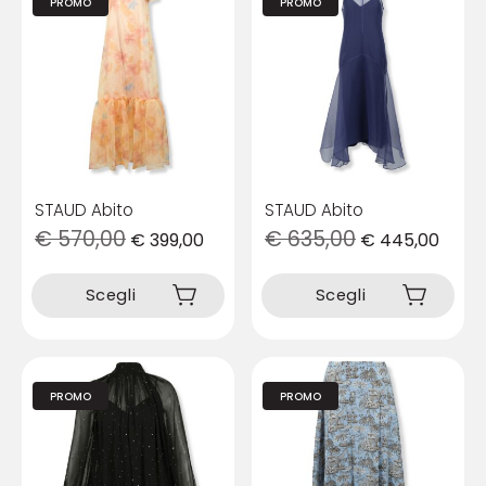
PROMO
PROMO
STAUD Abito
STAUD Abito
€
570,00
€
635,00
€
399,00
€
445,00
Questo
Questo
prodotto
prodotto
Scegli
Scegli
ha
ha
più
più
varianti.
varianti.
Le
Le
opzioni
opzioni
PROMO
PROMO
possono
possono
essere
essere
scelte
scelte