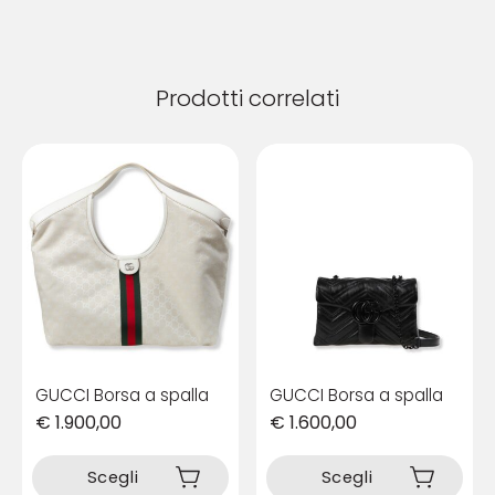
Prodotti correlati
GUCCI Borsa a spalla
GUCCI Borsa a spalla
€
1.900,00
€
1.600,00
Questo
Questo
prodotto
prodotto
Scegli
Scegli