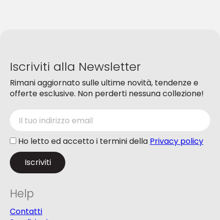
possono
essere
scelte
nella
pagina
del
Iscriviti alla Newsletter
prodotto
Rimani aggiornato sulle ultime novità, tendenze e
offerte esclusive. Non perderti nessuna collezione!
Ho letto ed accetto i termini della
Privacy policy
Help
Contatti