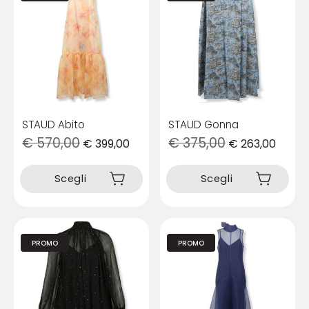
STAUD Abito
STAUD Gonna
€
570,00
€
375,00
€
399,00
€
263,00
Questo
Questo
prodotto
prodotto
Scegli
Scegli
ha
ha
più
più
varianti.
varianti.
Le
Le
opzioni
opzioni
PROMO
PROMO
possono
possono
essere
essere
scelte
scelte
nella
nella