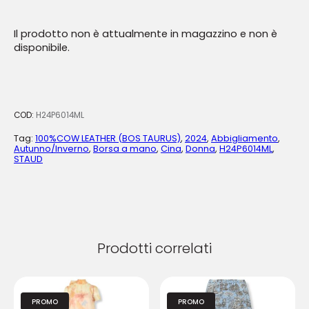
Il prodotto non è attualmente in magazzino e non è
disponibile.
COD:
H24P6014ML
Tag:
100%COW LEATHER (BOS TAURUS)
,
2024
,
Abbigliamento
,
Autunno/Inverno
,
Borsa a mano
,
Cina
,
Donna
,
H24P6014ML
,
STAUD
Prodotti correlati
PROMO
PROMO