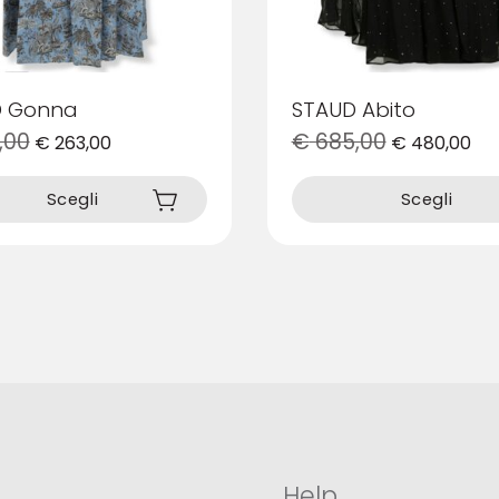
D Gonna
STAUD Abito
,00
€
685,00
€
263,00
€
480,00
Questo
prodotto
Scegli
Scegli
ha
più
varianti.
Le
opzioni
possono
essere
scelte
nella
pagina
del
prodotto
Help