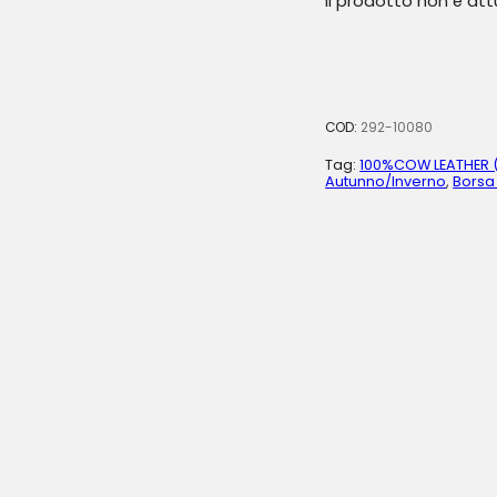
Il prodotto non è at
COD:
292-10080
Tag:
100%COW LEATHER 
Autunno/Inverno
,
Borsa