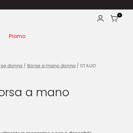
SUMMER SA
0
Promo
rse donna
/
Borse a mano donna
/ STAUD
orsa a mano