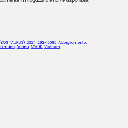
tualmente in magazzino e non è disponibile.
(BOS TAURUS)
,
2024
,
292-10080
,
Abbigliamento
,
 a mano
,
Donna
,
STAUD
,
Vietnam