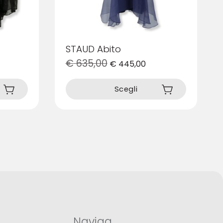
STAUD Abito
€
635,00
€
445,00
Questo
prodotto
Scegli
ha
più
varianti.
Le
opzioni
possono
essere
scelte
nella
pagina
del
prodotto
Naviga