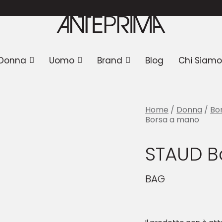
AUD Borsa a mano
Donna
Uomo
Brand
Blog
Chi Siamo
Home
/
Donna
/
Bo
Borsa a mano
STAUD B
BAG