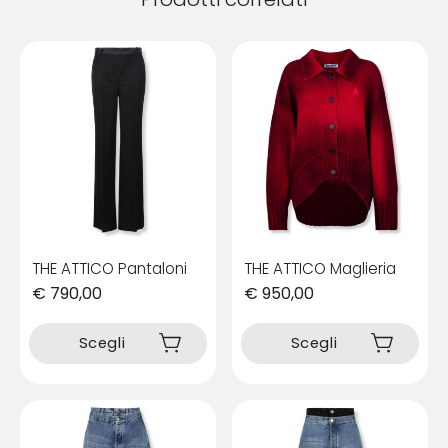
THE ATTICO Pantaloni
THE ATTICO Maglieria
€
790,00
€
950,00
Questo
Questo
prodotto
prodotto
Scegli
Scegli
ha
ha
più
più
varianti.
varianti.
Le
Le
opzioni
opzioni