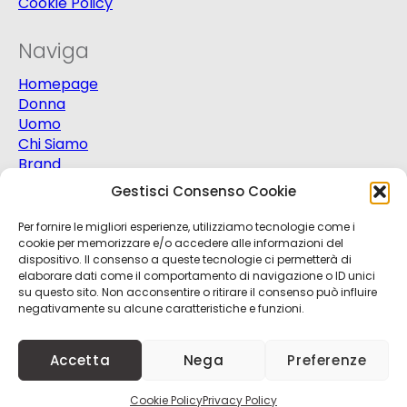
Cookie Policy
Naviga
Homepage
Donna
Uomo
Chi Siamo
Brand
Extra
Gestisci Consenso Cookie
Promo
Contatti
Per fornire le migliori esperienze, utilizziamo tecnologie come i
cookie per memorizzare e/o accedere alle informazioni del
dispositivo. Il consenso a queste tecnologie ci permetterà di
elaborare dati come il comportamento di navigazione o ID unici
su questo sito. Non acconsentire o ritirare il consenso può influire
negativamente su alcune caratteristiche e funzioni.
© 2025
Progetto Moda S.r.l.
P.Iva 03151820721 -
Accetta
Nega
Preferenze
Credits
Kobalt
+
nBit
Cookie Policy
Privacy Policy