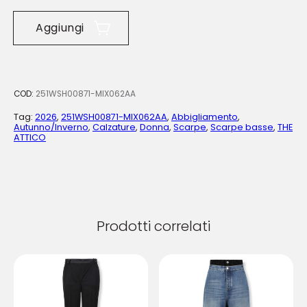
Aggiungi
COD:
251WSH00871-MIX062AA
Tag:
2026
,
251WSH00871-MIX062AA
,
Abbigliamento
,
Autunno/Inverno
,
Calzature
,
Donna
,
Scarpe
,
Scarpe basse
,
THE
ATTICO
Prodotti correlati