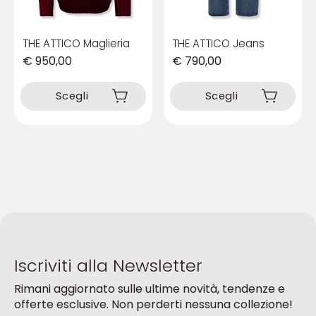
prodotto
prodotto
THE ATTICO Maglieria
THE ATTICO Jeans
€
950,00
€
790,00
Questo
Questo
prodotto
prodotto
Scegli
Scegli
ha
ha
più
più
varianti.
varianti.
Le
Le
opzioni
opzioni
possono
possono
essere
essere
scelte
scelte
nella
nella
pagina
pagina
del
del
Iscriviti alla Newsletter
prodotto
prodotto
Rimani aggiornato sulle ultime novità, tendenze e
offerte esclusive. Non perderti nessuna collezione!