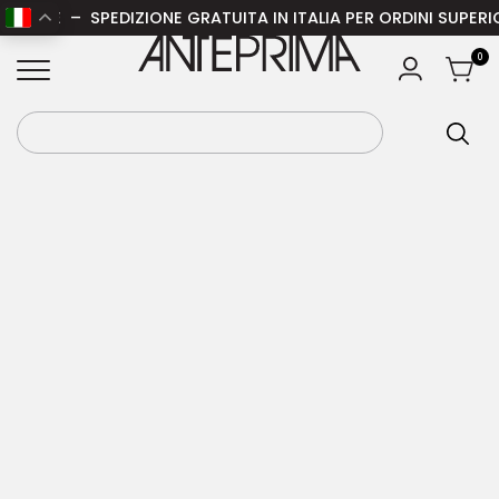
ONE – SPEDIZIONE GRATUITA IN ITALIA PER ORDINI SUPERIORI 
Home
/
Donna
/
Abbigliamento donna
/
Gonne
ANTEPRIMA
0
donna
/ THOM BROWNE Gonna