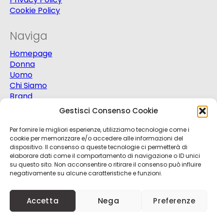
Cookie Policy
Naviga
Homepage
Donna
Uomo
Chi Siamo
Brand
Extra
Gestisci Consenso Cookie
Promo
Contatti
Per fornire le migliori esperienze, utilizziamo tecnologie come i
cookie per memorizzare e/o accedere alle informazioni del
dispositivo. Il consenso a queste tecnologie ci permetterà di
elaborare dati come il comportamento di navigazione o ID unici
su questo sito. Non acconsentire o ritirare il consenso può influire
negativamente su alcune caratteristiche e funzioni.
© 2025
Progetto Moda S.r.l.
P.Iva 03151820721 -
Accetta
Nega
Preferenze
Credits
Kobalt
+
nBit