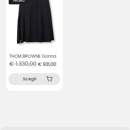
PROMO
THOM BROWNE Gonna
€
1.330,00
€
931,00
Questo
prodotto
Scegli
ha
più
varianti.
Le
opzioni
possono
essere
scelte