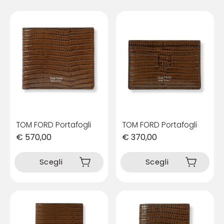
TOM FORD Portafogli
TOM FORD Portafogli
€
570,00
€
370,00
Questo
Questo
prodotto
prodotto
Scegli
Scegli
ha
ha
più
più
varianti.
varianti.
Le
Le
opzioni
opzioni
possono
possono