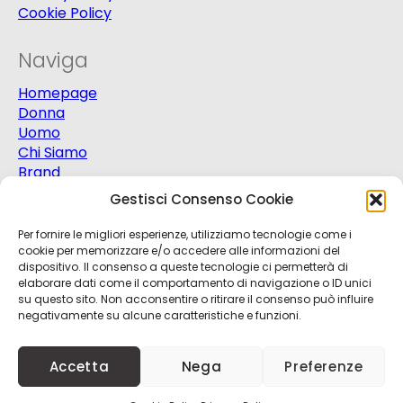
Cookie Policy
Naviga
Homepage
Donna
Uomo
Chi Siamo
Brand
Extra
Gestisci Consenso Cookie
Promo
Contatti
Per fornire le migliori esperienze, utilizziamo tecnologie come i
cookie per memorizzare e/o accedere alle informazioni del
dispositivo. Il consenso a queste tecnologie ci permetterà di
elaborare dati come il comportamento di navigazione o ID unici
su questo sito. Non acconsentire o ritirare il consenso può influire
negativamente su alcune caratteristiche e funzioni.
© 2025
Progetto Moda S.r.l.
P.Iva 03151820721 -
Accetta
Nega
Preferenze
Credits
Kobalt
+
nBit