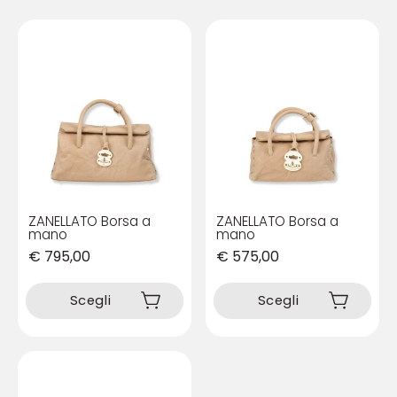
ZANELLATO Borsa a
ZANELLATO Borsa a
mano
mano
€
795,00
€
575,00
Questo
Questo
prodotto
prodotto
Scegli
Scegli
ha
ha
più
più
varianti.
varianti.
Le
Le
opzioni
opzioni