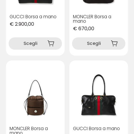
GUCCI Borsa a mano
MONCLER Borsa a
mano
€
2.900,00
€
670,00
Questo
Questo
prodotto
prodotto
Scegli
Scegli
ha
ha
più
più
varianti.
varianti.
Le
Le
opzioni
opzioni
possono
possono
essere
essere
scelte
scelte
nella
nella
pagina
pagina
del
del
prodotto
prodotto
MONCLER Borsa a
GUCCI Borsa a mano
mano