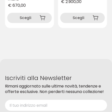
€
2.900,00
€
670,00
Questo
Questo
prodotto
prodotto
Scegli
Scegli
ha
ha
più
più
varianti.
varianti.
Le
Le
opzioni
opzioni
possono
possono
essere
essere
scelte
scelte
nella
nella
pagina
pagina
del
del
prodotto
Iscriviti alla Newsletter
prodotto
Rimani aggiornato sulle ultime novità, tendenze e
offerte esclusive. Non perderti nessuna collezione!