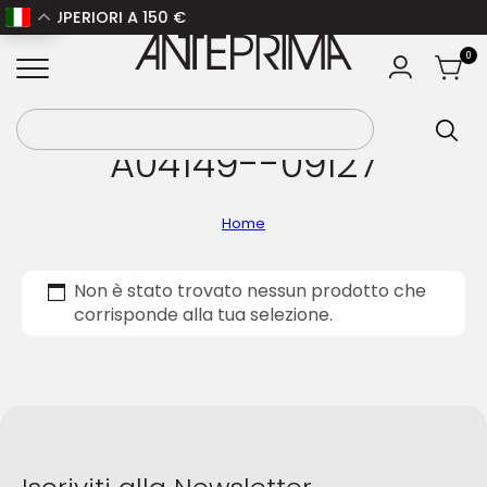
INI SUPERIORI A 150 €
ANTEPRIMA
0
A04149--09I27
Home
Non è stato trovato nessun prodotto che
corrisponde alla tua selezione.