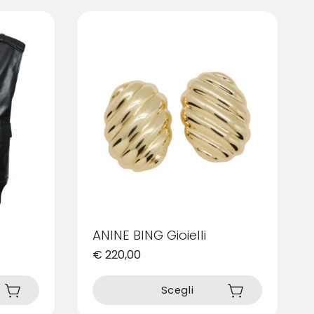
varianti.
Le
opzioni
possono
essere
scelte
nella
pagina
del
prodotto
ANINE BING Gioielli
€
220,00
Questo
prodotto
Scegli
ha