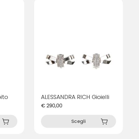
ito
ALESSANDRA RICH Gioielli
€
290,00
Questo
prodotto
Scegli
ha
più