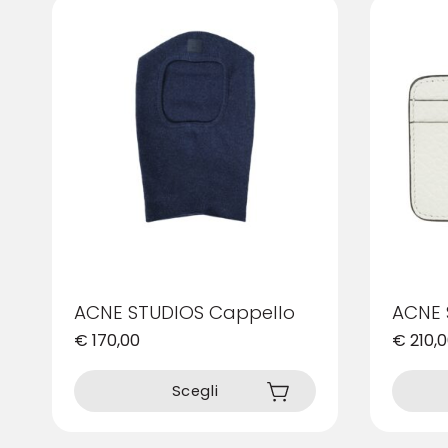
ACNE STUDIOS Cappello
ACNE 
€
170,00
€
210,
Questo
Questo
prodotto
prodotto
Scegli
ha
ha
più
più