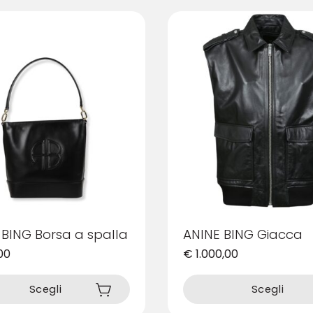
varianti.
Le
opzioni
possono
essere
scelte
nella
pagina
del
prodotto
 BING Borsa a spalla
ANINE BING Giacca
00
€
1.000,00
Questo
prodotto
Scegli
Scegli
ha