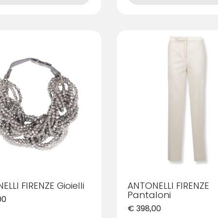
ha
più
varianti.
Le
opzioni
possono
essere
scelte
nella
pagina
del
prodotto
LLI FIRENZE Gioielli
ANTONELLI FIRENZE
Pantaloni
00
€
398,00