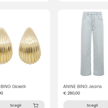
più
varianti.
Le
opzioni
possono
essere
scelte
nella
pagina
del
prodotto
BING Gioielli
ANINE BING Jeans
00
€
280,00
Questo
prodotto
Scegli
Scegli