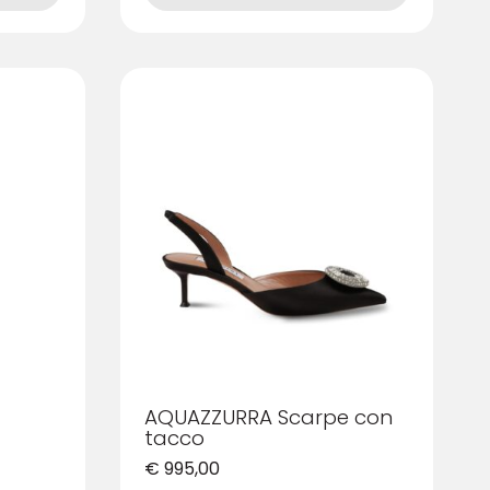
ha
più
varianti.
Le
opzioni
possono
essere
scelte
nella
pagina
del
prodotto
AQUAZZURRA Scarpe con
tacco
€
995,00