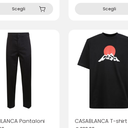
Questo
prodotto
Scegli
Scegli
ha
più
varianti.
Le
opzioni
possono
essere
scelte
nella
pagina
del
prodotto
LANCA Pantaloni
CASABLANCA T-shirt