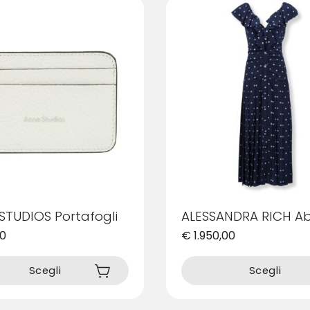
STUDIOS Portafogli
ALESSANDRA RICH Ab
00
€
1.950,00
Questo
prodotto
Scegli
Scegli
ha
più