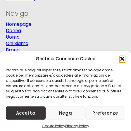
Naviga
Homepage
Donna
Uomo
Chi Siamo
Brand
Extra
Gestisci Consenso Cookie
Promo
Contatti
Per fornire le migliori esperienze, utilizziamo tecnologie come i
cookie per memorizzare e/o accedere alle informazioni del
dispositivo. Il consenso a queste tecnologie ci permetterà di
elaborare dati come il comportamento di navigazione o ID unici
su questo sito. Non acconsentire o ritirare il consenso può influire
negativamente su alcune caratteristiche e funzioni.
© 2025
Progetto Moda S.r.l.
P.Iva 03151820721 -
Accetta
Nega
Preferenze
Credits
Kobalt
+
nBit
Cookie Policy
Privacy Policy