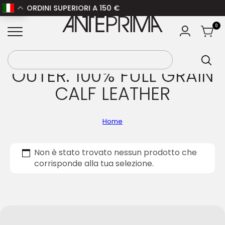
 PER ORDINI SUPERIORI A 150 €
ANTEPRIMA
0
OUTER: 100% FULL GRAIN
CALF LEATHER
Home
Non è stato trovato nessun prodotto che
corrisponde alla tua selezione.