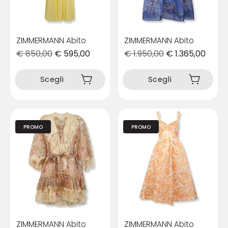
pagina
pagina
del
del
prodotto
prodotto
ZIMMERMANN Abito
ZIMMERMANN Abito
€
850,00
€
595,00
€
1.950,00
€
1.365,00
Questo
Questo
prodotto
prodotto
Scegli
Scegli
ha
ha
più
più
varianti.
varianti.
Le
Le
PROMO
PROMO
opzioni
opzioni
possono
possono
essere
essere
scelte
scelte
nella
nella
pagina
pagina
del
del
prodotto
prodotto
ZIMMERMANN Abito
ZIMMERMANN Abito