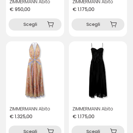
ZIMMERMANN Abito
ZIMMERMANN Abito
€
950,00
€
1.175,00
Questo
Questo
prodotto
prodotto
Scegli
Scegli
ha
ha
più
più
varianti.
varianti.
Le
Le
opzioni
opzioni
possono
possono
essere
essere
scelte
scelte
nella
nella
pagina
pagina
del
del
prodotto
prodotto
ZIMMERMANN Abito
ZIMMERMANN Abito
€
1.325,00
€
1.175,00
Questo
Questo
prodotto
prodotto
Scegli
Scegli