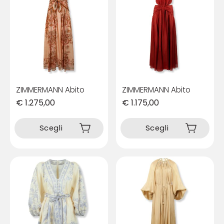
opzioni
opzioni
possono
possono
essere
essere
scelte
scelte
nella
nella
pagina
pagina
del
del
prodotto
prodotto
ZIMMERMANN Abito
ZIMMERMANN Abito
€
1.275,00
€
1.175,00
Questo
Questo
prodotto
prodotto
Scegli
Scegli
ha
ha
più
più
varianti.
varianti.
Le
Le
opzioni
opzioni
possono
possono
essere
essere
scelte
scelte