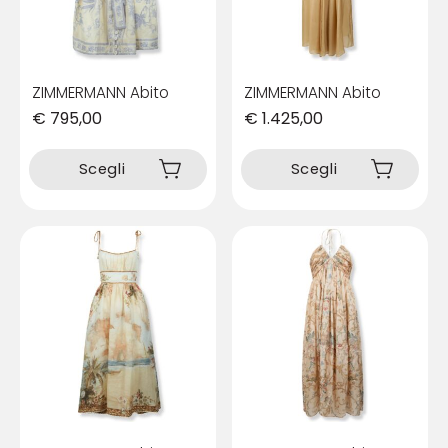
nella
nella
pagina
pagina
del
del
prodotto
prodotto
ZIMMERMANN Abito
ZIMMERMANN Abito
€
795,00
€
1.425,00
Questo
Questo
prodotto
prodotto
Scegli
Scegli
ha
ha
più
più
varianti.
varianti.
Le
Le
opzioni
opzioni
possono
possono
essere
essere
scelte
scelte
nella
nella
pagina
pagina
del
del
prodotto
prodotto