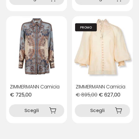
ha
ha
più
più
varianti.
varianti.
Le
Le
PROMO
opzioni
opzioni
possono
possono
essere
essere
scelte
scelte
nella
nella
pagina
pagina
del
del
prodotto
prodotto
ZIMMERMANN Camicia
ZIMMERMANN Camicia
€
725,00
€
895,00
€
627,00
Questo
Questo
prodotto
prodotto
Scegli
Scegli
ha
ha
più
più
varianti.
varianti.
Le
Le