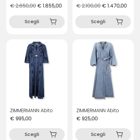
€
2.650,00
€
1.855,00
€
2.100,00
€
1.470,00
Questo
Questo
prodotto
prodotto
Scegli
Scegli
ha
ha
più
più
varianti.
varianti.
Le
Le
opzioni
opzioni
possono
possono
essere
essere
scelte
scelte
nella
nella
pagina
pagina
del
del
prodotto
prodotto
ZIMMERMANN Abito
ZIMMERMANN Abito
€
995,00
€
925,00
Questo
Questo
prodotto
prodotto
Scegli
Scegli