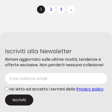
opzioni
opzioni
1
2
3
→
possono
possono
essere
essere
scelte
scelte
nella
nella
pagina
pagina
del
del
prodotto
prodotto
Iscriviti alla Newsletter
Rimani aggiornato sulle ultime novità, tendenze e
offerte esclusive. Non perderti nessuna collezione!
Ho letto ed accetto i termini della
Privacy policy