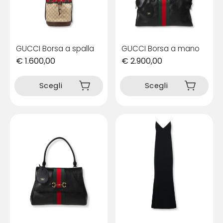
GUCCI Borsa a spalla
GUCCI Borsa a mano
€
1.600,00
€
2.900,00
Questo
Questo
prodotto
prodotto
Scegli
Scegli
ha
ha
più
più
varianti.
varianti.
Le
Le
opzioni
opzioni
possono
possono
essere
essere
scelte
scelte
nella
nella
pagina
pagina
del
del
prodotto
prodotto