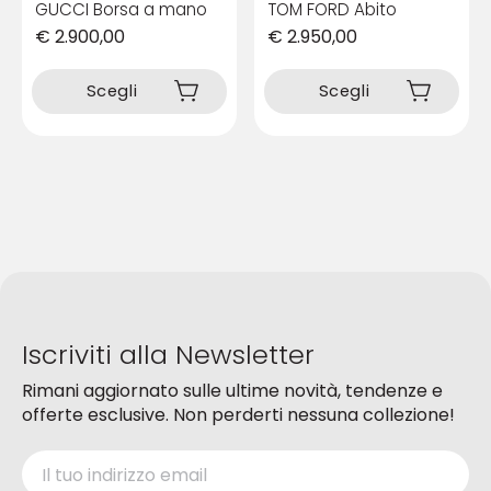
GUCCI Borsa a mano
TOM FORD Abito
€
2.900,00
€
2.950,00
Questo
Questo
prodotto
prodotto
Scegli
Scegli
ha
ha
più
più
varianti.
varianti.
Le
Le
opzioni
opzioni
possono
possono
essere
essere
scelte
scelte
nella
nella
pagina
pagina
del
del
Iscriviti alla Newsletter
prodotto
prodotto
Rimani aggiornato sulle ultime novità, tendenze e
offerte esclusive. Non perderti nessuna collezione!