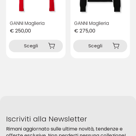
del
del
prodotto
prodotto
GANNI Maglieria
GANNI Maglieria
€
250,00
€
275,00
Questo
Questo
prodotto
prodotto
Scegli
Scegli
ha
ha
più
più
varianti.
varianti.
Le
Le
opzioni
opzioni
possono
possono
essere
essere
scelte
scelte
nella
nella
pagina
pagina
del
del
Iscriviti alla Newsletter
prodotto
prodotto
Rimani aggiornato sulle ultime novità, tendenze e
offerte esclusive. Non perderti nessuna collezione!