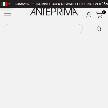
RING SUMMER – ISCRIVITI ALLA NEWSLETTER E RICEVI IL 15% 
Home
/
Donna
/
Accessori donna
/
Cappelli
ANTEPRIMA
0
donna
/ GANNI Cappello