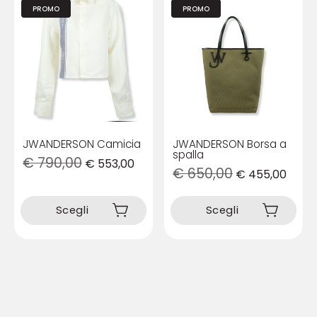
opzioni
opzioni
PROMO
PROMO
possono
possono
essere
essere
scelte
scelte
nella
nella
pagina
pagina
del
del
prodotto
prodotto
JWANDERSON Camicia
JWANDERSON Borsa a
spalla
€
790,00
€
553,00
€
650,00
€
455,00
Questo
Questo
prodotto
prodotto
Scegli
Scegli
ha
ha
più
più
varianti.
varianti.
Le
Le
opzioni
opzioni
possono
possono
essere
essere
scelte