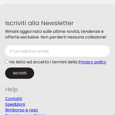
scelte
nella
nella
pagina
pagina
del
del
prodotto
Iscriviti alla Newsletter
prodotto
Rimani aggiornato sulle ultime novità, tendenze e
offerte esclusive. Non perderti nessuna collezione!
Ho letto ed accetto i termini della
Privacy policy
Help
Contatti
Spedizioni
Rimborso e reso