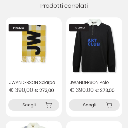
Prodotti correlati
PROMO
PROMO
JWANDERSON Sciarpa
JWANDERSON Polo
€
390,00
€
390,00
€
273,00
€
273,00
Questo
Questo
prodotto
prodotto
Scegli
Scegli
ha
ha
più
più
varianti.
varianti.
Le
Le