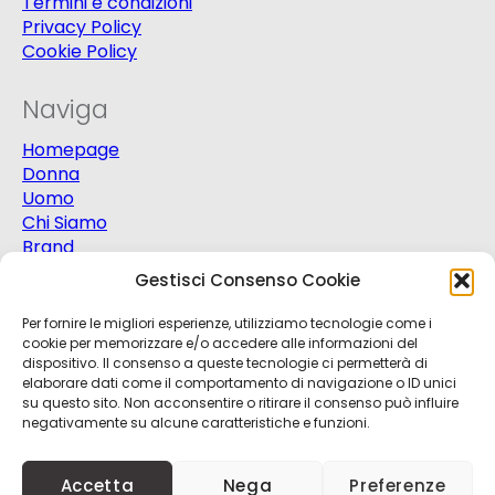
Termini e condizioni
Privacy Policy
Cookie Policy
Naviga
Homepage
Donna
Uomo
Chi Siamo
Brand
Extra
Gestisci Consenso Cookie
Promo
Contatti
Per fornire le migliori esperienze, utilizziamo tecnologie come i
cookie per memorizzare e/o accedere alle informazioni del
dispositivo. Il consenso a queste tecnologie ci permetterà di
elaborare dati come il comportamento di navigazione o ID unici
su questo sito. Non acconsentire o ritirare il consenso può influire
negativamente su alcune caratteristiche e funzioni.
© 2025
Progetto Moda S.r.l.
P.Iva 03151820721 -
Accetta
Nega
Preferenze