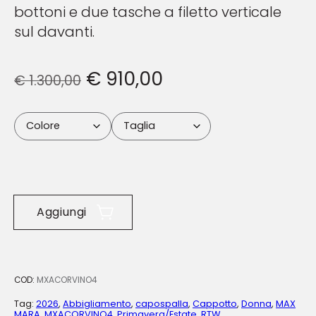
bottoni e due tasche a filetto verticale
sul davanti.
€
910,00
€
1.300,00
Aggiungi
COD:
MXACORVINO4
Tag:
2026
,
Abbigliamento
,
capospalla
,
Cappotto
,
Donna
,
MAX
MARA
,
MXACORVINO4
,
Primavera/Estate
,
RTW