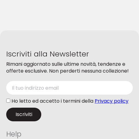
Le
Le
opzioni
opzioni
possono
possono
essere
essere
scelte
scelte
nella
nella
pagina
pagina
del
del
Iscriviti alla Newsletter
prodotto
prodotto
Rimani aggiornato sulle ultime novità, tendenze e
offerte esclusive. Non perderti nessuna collezione!
Ho letto ed accetto i termini della
Privacy policy
Help