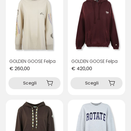
GOLDEN GOOSE Felpa
GOLDEN GOOSE Felpa
€
260,00
€
420,00
Questo
Questo
prodotto
prodotto
Scegli
Scegli
ha
ha
più
più
varianti.
varianti.
Le
Le
opzioni
opzioni
possono
possono
essere
essere
scelte
scelte