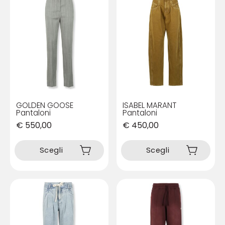
GOLDEN GOOSE
ISABEL MARANT
Pantaloni
Pantaloni
€
550,00
€
450,00
Questo
Questo
prodotto
prodotto
Scegli
Scegli
ha
ha
più
più
varianti.
varianti.
Le
Le
opzioni
opzioni
possono
possono
essere
essere