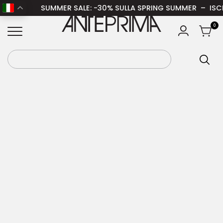
SUMMER SALE
: -30% SULLA SPRING SUMMER – ISCRIVI
Home
/
Donna
/
Abbigliamento donna
/
Pantaloni
ANTEPRIMA
0
donna
/ ROTATE Pantalone Elasticated Shorts