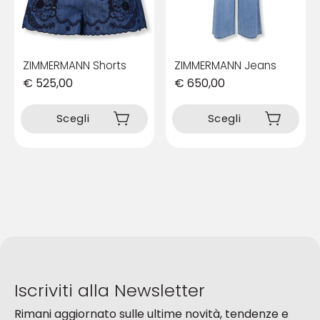
pagina
del
del
prodotto
prodotto
ZIMMERMANN Shorts
ZIMMERMANN Jeans
€
525,00
€
650,00
Questo
Questo
prodotto
prodotto
Scegli
Scegli
ha
ha
più
più
varianti.
varianti.
Le
Le
opzioni
opzioni
possono
possono
essere
essere
scelte
scelte
nella
nella
pagina
pagina
del
del
Iscriviti alla Newsletter
prodotto
prodotto
Rimani aggiornato sulle ultime novità, tendenze e