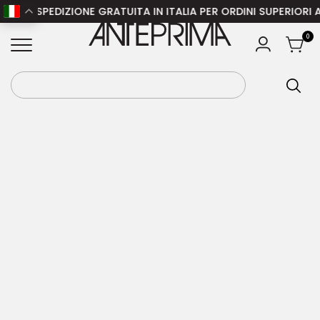
– SPEDIZIONE GRATUITA IN ITALIA PER ORDINI SUPERIORI A 15
Home
/
Donna
/
Abbigliamento donna
/
Abiti
ANTEPRIMA
0
donna
/ ZIMMERMANN Abito