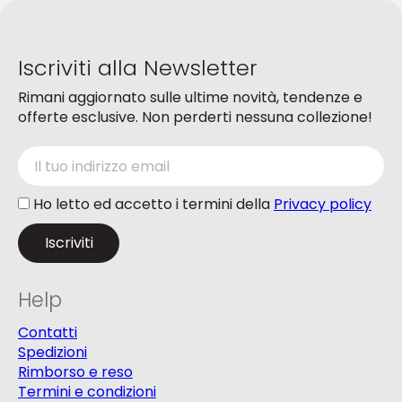
nella
nella
pagina
pagina
del
del
Iscriviti alla Newsletter
prodotto
prodotto
Rimani aggiornato sulle ultime novità, tendenze e
offerte esclusive. Non perderti nessuna collezione!
Ho letto ed accetto i termini della
Privacy policy
Help
Contatti
Spedizioni
Rimborso e reso
Termini e condizioni