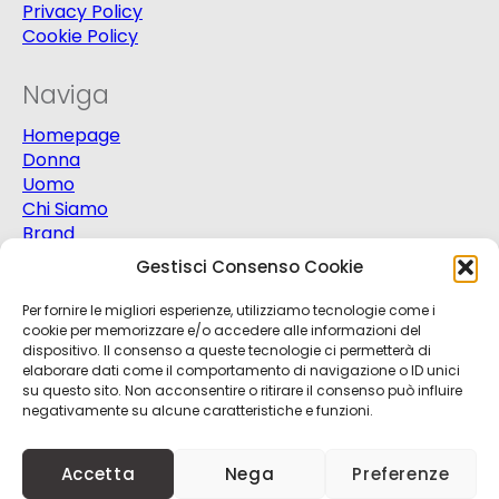
Privacy Policy
Cookie Policy
Naviga
Homepage
Donna
Uomo
Chi Siamo
Brand
Extra
Gestisci Consenso Cookie
Promo
Contatti
Per fornire le migliori esperienze, utilizziamo tecnologie come i
cookie per memorizzare e/o accedere alle informazioni del
dispositivo. Il consenso a queste tecnologie ci permetterà di
elaborare dati come il comportamento di navigazione o ID unici
su questo sito. Non acconsentire o ritirare il consenso può influire
negativamente su alcune caratteristiche e funzioni.
© 2025
Progetto Moda S.r.l.
P.Iva 03151820721 -
Accetta
Nega
Preferenze
Credits
Kobalt
+
nBit