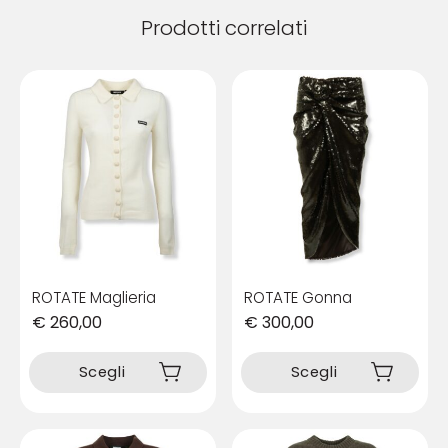
Prodotti correlati
ROTATE Maglieria
ROTATE Gonna
€
260,00
€
300,00
Questo
Questo
prodotto
prodotto
Scegli
Scegli
ha
ha
più
più
varianti.
varianti.