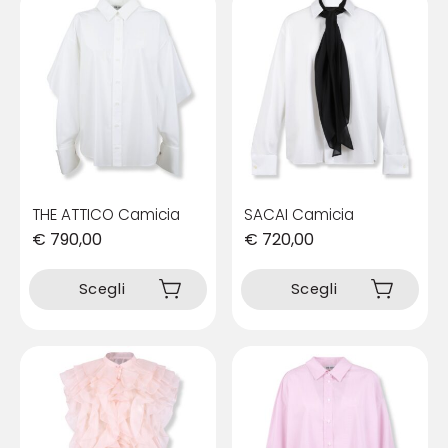
THE ATTICO Camicia
SACAI Camicia
€
790,00
€
720,00
Questo
Questo
prodotto
prodotto
Scegli
Scegli
ha
ha
più
più
varianti.
varianti.
Le
Le
opzioni
opzioni
possono
possono
essere
essere
scelte
scelte