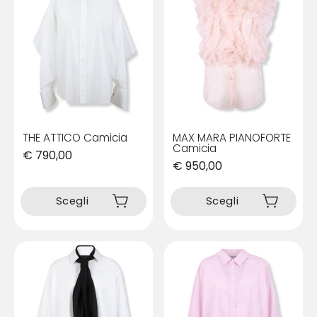
THE ATTICO Camicia
MAX MARA PIANOFORTE
Camicia
€
790,00
€
950,00
Questo
Questo
prodotto
prodotto
Scegli
Scegli
ha
ha
più
più
varianti.
varianti.
Le
Le
opzioni
opzioni
possono
possono
essere
essere
scelte
scelte
nella